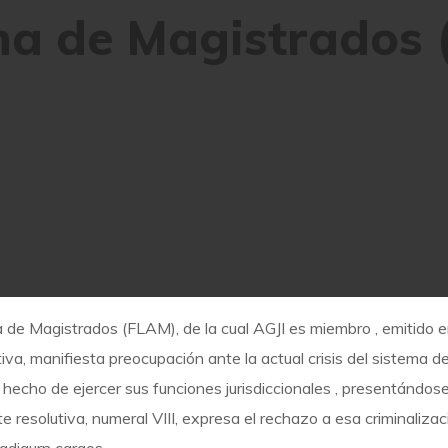
a de Magistrados 
de Magistrados (FLAM), de la cual AGJI es miembro , emitido en
tiva, manifiesta preocupación ante la actual crisis del sistema de
 hecho de ejercer sus funciones jurisdiccionales , presentándose
e resolutiva, numeral VIII, expresa el rechazo a esa criminaliza