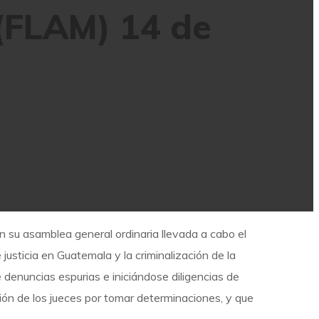
(FLAM) 14 de
 su asamblea general ordinaria llevada a cabo el
 justicia en Guatemala y la criminalización de la
 denuncias espurias e iniciándose diligencias de
ción de los jueces por tomar determinaciones, y que