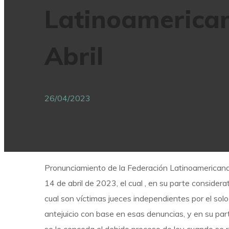
Latinoamerican
Abril
26/04/2023
Pronunciamiento de la Federación Latinoamericana 
14 de abril de 2023, el cual , en su parte considera
cual son víctimas jueces independientes por el solo
antejuicio con base en esas denuncias, y en su part