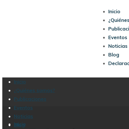
Inicio
¿Quiéne
Publicac
Eventos
Noticias
Blog
Declara
Inicio
¿Quiénes somos?
Publicaciones
Eventos
Noticias
Inicio
Blog