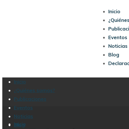
Inicio
¿Quiéne
Publicac
Eventos
Noticias
Blog
Declara
Inicio
¿Quiénes somos?
Publicaciones
Eventos
Noticias
Inicio
Blog