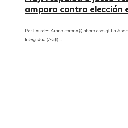
amparo contra elección 
Por Lourdes Arana carana@lahora.com.gt La Asocia
Integridad (AGJI),...
©
Copyright AGJI 2020