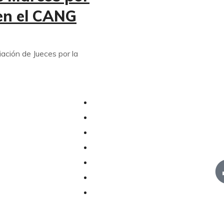
en el CANG
ción de Jueces por la
Inicio
R
¿Quiénes somos?
Publicaciones
Eventos
Noticias
Blog
Declaraciones