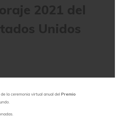
oraje 2021 del
stados Unidos
 de la ceremonia virtual anual del
Premio
mundo.
donadas.