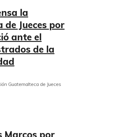
nsa la
 de Jueces por
ió ante el
trados de la
idad
ión Guatemalteca de Jueces
s Marcos por