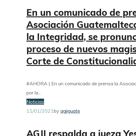
En un comunicado de pre
Asociación Guatemalteca
la Integridad, se pronunc
proceso de nuevos magis
Corte de Constitucional
#AHORA | En un comunicado de prensa la Asociac
por la...
Noticias
11/01/2021
by
agjiguate
AGJI respalda a jueza Ye