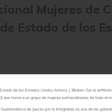
cional Mujeres de C
e Estado de los E
stado de los Estados Unidos Antony J. Blinken, fue el anfitrión
C)
que honra a
un grupo de mujeres extraordinarias de todo el 
n Guatemalteca de Jueces por la Integridad, es una de las galar