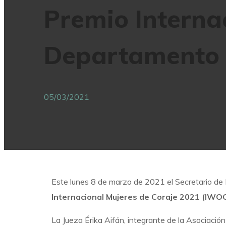
Premio Interna
Departamento d
05/03/2021
Este lunes 8 de marzo de 2021 el Secretario de E
Internacional Mujeres de Coraje 2021 (IWO
La Jueza Érika Aifán, integrante de la Asociació